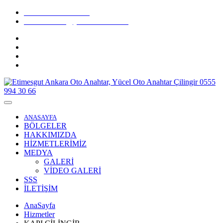
Tel: 0 555 994 30 66
Email: destek@yucelanahtar.com
ANASAYFA
BÖLGELER
HAKKIMIZDA
HİZMETLERİMİZ
MEDYA
GALERİ
VİDEO GALERİ
SSS
İLETİŞİM
AnaSayfa
Hizmetler