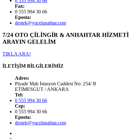
0 555 994 30 66
Fax:
0 555 994 30 66
Eposta:
destek@yucelanahtar.com
7/24 OTO ÇİLİNGİR & ANHAHTAR HİZMETİ
ARAYIN GELELİM
TIKLA ARA!
İLETİŞİM BİLGİLERİMİZ
Adres:
Piyade Mah İstasyon Caddesi No: 254/ B
ETİMESGUT / ANKARA
Tel:
0 555 994 30 66
Cep:
0 555 994 30 66
Eposta:
destek@yucelanahtar.com